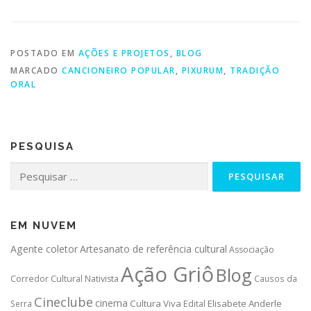
POSTADO EM
AÇÕES E PROJETOS
,
BLOG
MARCADO
CANCIONEIRO POPULAR
,
PIXURUM
,
TRADIÇÃO
ORAL
PESQUISA
Pesquisar
por:
EM NUVEM
Agente coletor
Artesanato de referência cultural
Associação
Ação Griô
Blog
Corredor Cultural Nativista
Causos da
Cineclube
cinema
Cultura Viva
Elisabete Anderle
Serra
Edital