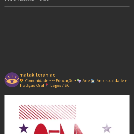
matakiteraniac
Comunidade ▪︎ ✏ Educação ▪︎
Arte
Ancestralidade e
Tradição Oral
Lages / SC