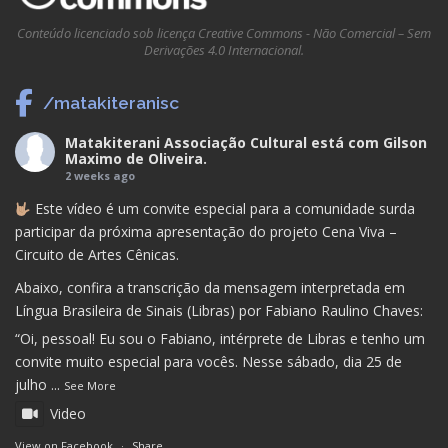
Conteúdo licenciado sob licença Creative Commons - Não Comercial – Sem
Derivações 4.0 Internacional.
/matakiteranisc
Matakiterani Associação Cultural
está com
Gilson
Maximo de Oliveira
.
2 weeks ago
Este vídeo é um convite especial para a comunidade surda
participar da próxima apresentação do projeto Cena Viva –
Circuito de Artes Cênicas.
Abaixo, confira a transcrição da mensagem interpretada em
Língua Brasileira de Sinais (Libras) por Fabiano Raulino Chaves:
“Oi, pessoal! Eu sou o Fabiano, intérprete de Libras e tenho um
convite muito especial para vocês. Nesse sábado, dia 25 de
julho
...
See More
Video
View on Facebook
·
Share