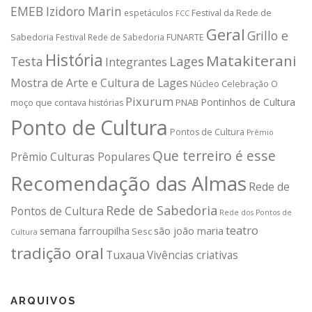
EMEB Izidoro Marin
espetáculos
Festival da Rede de
FCC
Geral
Grillo e
Sabedoria
Festival Rede de Sabedoria
FUNARTE
História
Matakiterani
Testa
Lages
Integrantes
Mostra de Arte e Cultura de Lages
Núcleo Celebração
O
Pixurum
Pontinhos de Cultura
PNAB
moço que contava histórias
Ponto de Cultura
Pontos de Cultura
Prêmio
Que terreiro é esse
Prêmio Culturas Populares
Recomendação das Almas
Rede de
Rede de Sabedoria
Pontos de Cultura
Rede dos Pontos de
teatro
semana farroupilha
são joão maria
Sesc
Cultura
tradição oral
Tuxaua
Vivências criativas
ARQUIVOS