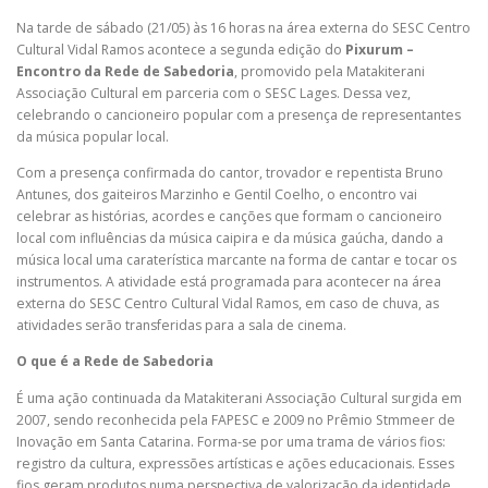
Na tarde de sábado (21/05) às 16 horas na área externa do SESC Centro
Cultural Vidal Ramos acontece a segunda edição do
Pixurum –
Encontro da Rede de Sabedoria
, promovido pela Matakiterani
Associação Cultural em parceria com o SESC Lages. Dessa vez,
celebrando o cancioneiro popular com a presença de representantes
da música popular local.
Com a presença confirmada do cantor, trovador e repentista Bruno
Antunes, dos gaiteiros Marzinho e Gentil Coelho, o encontro vai
celebrar as histórias, acordes e canções que formam o cancioneiro
local com influências da música caipira e da música gaúcha, dando a
música local uma caraterística marcante na forma de cantar e tocar os
instrumentos. A atividade está programada para acontecer na área
externa do SESC Centro Cultural Vidal Ramos, em caso de chuva, as
atividades serão transferidas para a sala de cinema.
O que é a Rede de Sabedoria
É uma ação continuada da Matakiterani Associação Cultural surgida em
2007, sendo reconhecida pela FAPESC e 2009 no Prêmio Stmmeer de
Inovação em Santa Catarina. Forma-se por uma trama de vários fios:
registro da cultura, expressões artísticas e ações educacionais. Esses
fios geram produtos numa perspectiva de valorização da identidade