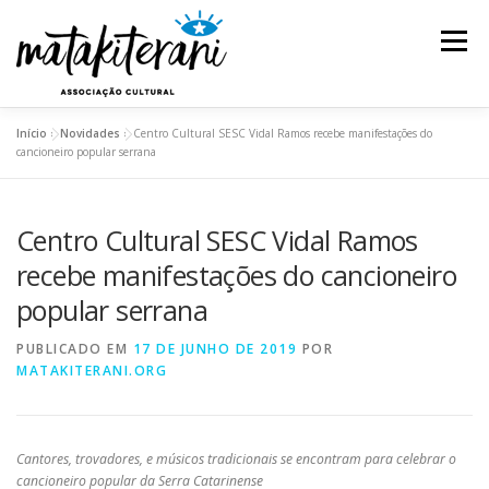
Pular
para
Menu
o
conteúdo
Início
»
Novidades
»
Centro Cultural SESC Vidal Ramos recebe manifestações do
INSTITUCIONAL
AÇÕES E PROJETOS
cancioneiro popular serrana
Centro Cultural SESC Vidal Ramos
ESPETÁCULOS
REDE DE SABEDORIA
recebe manifestações do cancioneiro
popular serrana
TRANSPARÊNCIA
BLOG
PUBLICADO EM
17 DE JUNHO DE 2019
POR
MATAKITERANI.ORG
Cantores, trovadores, e músicos tradicionais se encontram para celebrar o
cancioneiro popular da Serra Catarinense