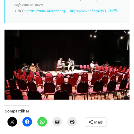
café com mistura
+INFO:
https://matakiterani.org/
|
https://youtu.be/j4tW3_2MdfU
Compartilhar
Mais