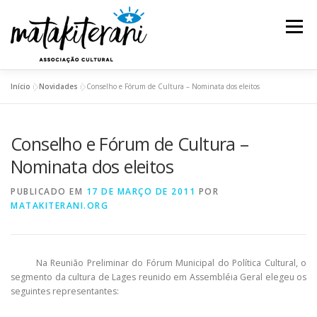
Pular
para
Menu
o
conteúdo
Início
»
Novidades
»
Conselho e Fórum de Cultura – Nominata dos eleitos
INSTITUCIONAL
AÇÕES E PROJETOS
Conselho e Fórum de Cultura –
ESPETÁCULOS
REDE DE SABEDORIA
Nominata dos eleitos
PUBLICADO EM
17 DE MARÇO DE 2011
POR
TRANSPARÊNCIA
BLOG
MATAKITERANI.ORG
Na Reunião Preliminar do Fórum Municipal do Política Cultural, o
segmento da cultura de Lages reunido em Assembléia Geral elegeu os
seguintes representantes: