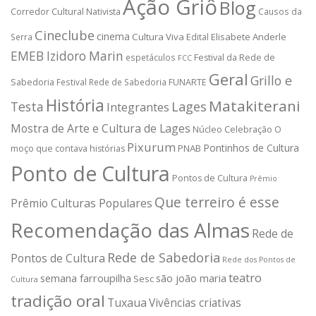
Ação Griô
Blog
Corredor Cultural Nativista
Causos da
Cineclube
cinema
Cultura Viva
Elisabete Anderle
Serra
Edital
EMEB Izidoro Marin
espetáculos
Festival da Rede de
FCC
Geral
Grillo e
Sabedoria
Festival Rede de Sabedoria
FUNARTE
História
Matakiterani
Testa
Lages
Integrantes
Mostra de Arte e Cultura de Lages
Núcleo Celebração
O
Pixurum
Pontinhos de Cultura
PNAB
moço que contava histórias
Ponto de Cultura
Pontos de Cultura
Prêmio
Que terreiro é esse
Prêmio Culturas Populares
Recomendação das Almas
Rede de
Rede de Sabedoria
Pontos de Cultura
Rede dos Pontos de
teatro
semana farroupilha
são joão maria
Sesc
Cultura
tradição oral
Tuxaua
Vivências criativas