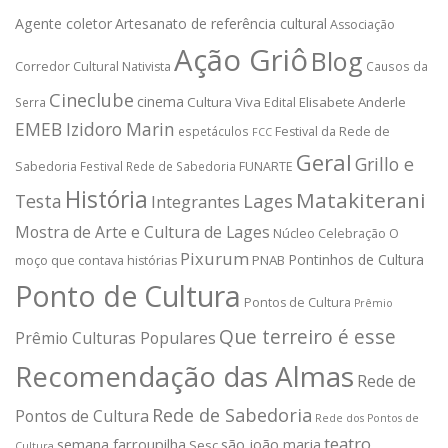
Agente coletor
Artesanato de referência cultural
Associação
Ação Griô
Blog
Corredor Cultural Nativista
Causos da
Cineclube
cinema
Cultura Viva
Elisabete Anderle
Serra
Edital
EMEB Izidoro Marin
espetáculos
Festival da Rede de
FCC
Geral
Grillo e
Sabedoria
Festival Rede de Sabedoria
FUNARTE
História
Matakiterani
Testa
Lages
Integrantes
Mostra de Arte e Cultura de Lages
Núcleo Celebração
O
Pixurum
Pontinhos de Cultura
PNAB
moço que contava histórias
Ponto de Cultura
Pontos de Cultura
Prêmio
Que terreiro é esse
Prêmio Culturas Populares
Recomendação das Almas
Rede de
Rede de Sabedoria
Pontos de Cultura
Rede dos Pontos de
teatro
semana farroupilha
são joão maria
Sesc
Cultura