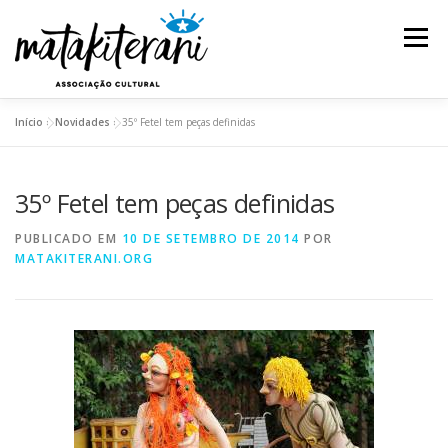
Pular
para
Menu
o
conteúdo
Início
»
Novidades
»
35º Fetel tem peças definidas
INSTITUCIONAL
AÇÕES E PROJETOS
35º Fetel tem peças definidas
ESPETÁCULOS
REDE DE SABEDORIA
PUBLICADO EM
10 DE SETEMBRO DE 2014
POR
MATAKITERANI.ORG
TRANSPARÊNCIA
BLOG