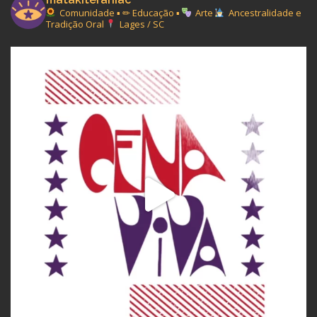
Comunidade ▪︎ ✏ Educação ▪︎
Arte
Ancestralidade e
Tradição Oral
Lages / SC