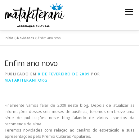
Pular
para
Menu
o
conteúdo
Início
»
Novidades
»
Enfim ano novo
INSTITUCIONAL
AÇÕES E PROJETOS
Enfim ano novo
ESPETÁCULOS
REDE DE SABEDORIA
PUBLICADO EM
8 DE FEVEREIRO DE 2009
POR
MATAKITERANI.ORG
TRANSPARÊNCIA
BLOG
Finalmente vamos falar de 2009 neste blog. Depois de atualizar as
informações desses seis meses de ausência, teremos em breve uma
série de publicações neste blog falando de vários aspectos da
recomenda de alma.
Teremos novidades com relação ao cenário do espetáculo e suas
apresentações pelo Prêmio Culturas Populares.