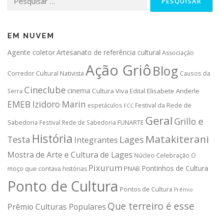
por:
EM NUVEM
Agente coletor
Artesanato de referência cultural
Associação
Ação Griô
Blog
Corredor Cultural Nativista
Causos da
Cineclube
cinema
Cultura Viva
Elisabete Anderle
Serra
Edital
EMEB Izidoro Marin
espetáculos
Festival da Rede de
FCC
Geral
Grillo e
Sabedoria
Festival Rede de Sabedoria
FUNARTE
História
Matakiterani
Testa
Lages
Integrantes
Mostra de Arte e Cultura de Lages
Núcleo Celebração
O
Pixurum
Pontinhos de Cultura
PNAB
moço que contava histórias
Ponto de Cultura
Pontos de Cultura
Prêmio
Que terreiro é esse
Prêmio Culturas Populares