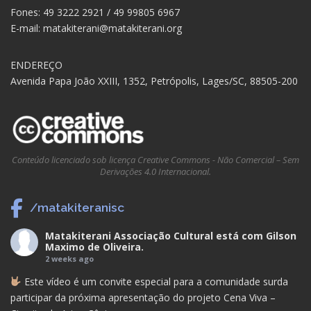
Fones: 49 3222 2921 / 49 99805 6967
E-mail: matakiterani@matakiterani.org
ENDEREÇO
Avenida Papa João XXIII, 1352, Petrópolis, Lages/SC, 88505-200
Conteúdo licenciado sob licença Creative Commons - Não Comercial – Sem
Derivações 4.0 Internacional.
/matakiteranisc
Matakiterani Associação Cultural
está com
Gilson
Maximo de Oliveira
.
2 weeks ago
Este vídeo é um convite especial para a comunidade surda
participar da próxima apresentação do projeto Cena Viva –