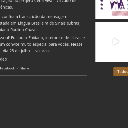
ntação do projeto Cena Viva – Circuito de
ênicas.
, confira a transcrição da mensagem
etada em Língua Brasileira de Sinais (Libras)
biano Raulino Chaves:
ssoal! Eu sou o Fabiano, intérprete de Libras e
um convite muito especial para vocês. Nesse
 dia 25 de julho
...
See More
ideo
 Facebook
·
Share
Todos