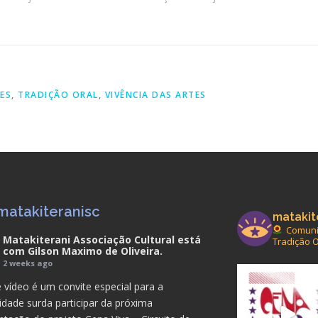
ES
,
TRADIÇÃO ORAL
,
VIVÊNCIA DAS ARTES
matakiteranisc
matakit
Comunid
Matakiterani Associação Cultural
está
Tradição O
com
Gilson Maximo de Oliveira
.
2 weeks ago
 vídeo é um convite especial para a
dade surda participar da próxima