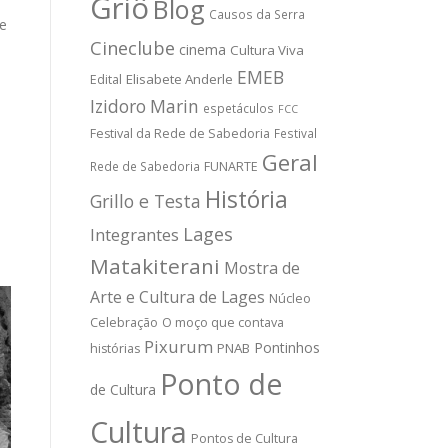
Griô
Blog
Causos da Serra
de
Cineclube
cinema
Cultura Viva
EMEB
Elisabete Anderle
Edital
Izidoro Marin
espetáculos
FCC
Festival da Rede de Sabedoria
Festival
Geral
Rede de Sabedoria
FUNARTE
História
Grillo e Testa
Lages
Integrantes
Matakiterani
Mostra de
Arte e Cultura de Lages
Núcleo
Celebração
O moço que contava
Pixurum
Pontinhos
PNAB
histórias
Ponto de
de Cultura
Cultura
Pontos de Cultura