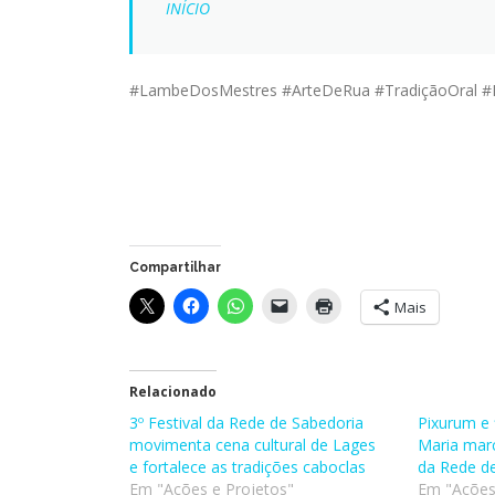
INÍCIO
#LambeDosMestres #ArteDeRua #TradiçãoOral #L
Compartilhar
Mais
Relacionado
3º Festival da Rede de Sabedoria
Pixurum e 
movimenta cena cultural de Lages
Maria marc
e fortalece as tradições caboclas
da Rede d
Em "Ações e Projetos"
Em "Ações