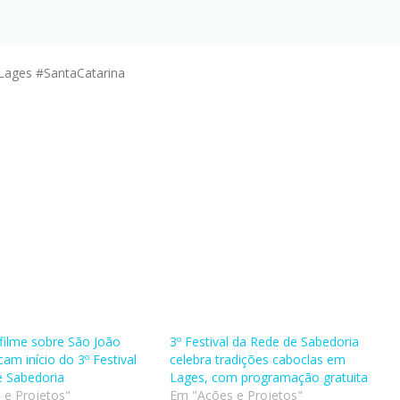
ages #SantaCatarina
filme sobre São João
3º Festival da Rede de Sabedoria
am início do 3º Festival
celebra tradições caboclas em
e Sabedoria
Lages, com programação gratuita
 e Projetos"
Em "Ações e Projetos"