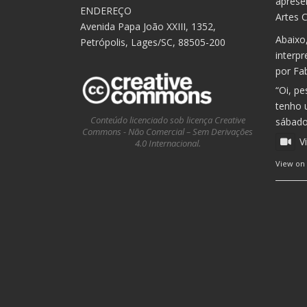
aprese
ENDEREÇO
Artes C
Avenida Papa João XXIII, 1352,
Abaixo
Petrópolis, Lages/SC, 88505-200
interpr
por Fa
“Oi, pe
tenho 
Conteúdo licenciado sob licença Creative
sábado,
Commons - Não Comercial – Sem Derivações
V
4.0 Internacional.
View on