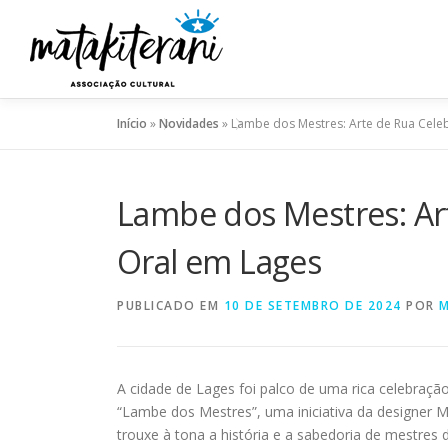
Pular
para
o
conteúdo
Início
»
Novidades
»
Lambe dos Mestres: Arte de Rua Cele
Lambe dos Mestres: Art
Oral em Lages
PUBLICADO EM
10 DE SETEMBRO DE 2024
POR
M
A cidade de Lages foi palco de uma rica celebração
“Lambe dos Mestres”, uma iniciativa da designer M
trouxe à tona a história e a sabedoria de mestres d