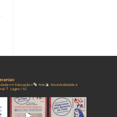
eraniac
ade ▪︎ ✏ Educação ▪︎
Arte
Ancestralidade e
ral
Lages / SC