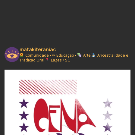
matakiteraniac
Comunidade ▪︎ ✏ Educação ▪︎
Arte
Ancestralidade e
Tradição Oral
Lages / SC