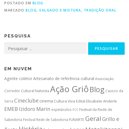
POSTADO EM
BLOG
MARCADO
BLOG
,
SALGADO E MISTURA
,
TRADIÇÃO ORAL
PESQUISA
Pesquisar
por:
EM NUVEM
Agente coletor
Artesanato de referência cultural
Associação
Ação Griô
Blog
Corredor Cultural Nativista
Causos da
Cineclube
cinema
Cultura Viva
Elisabete Anderle
Serra
Edital
EMEB Izidoro Marin
espetáculos
Festival da Rede de
FCC
Geral
Grillo e
Sabedoria
Festival Rede de Sabedoria
FUNARTE