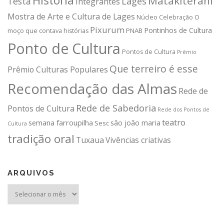
História
Matakiterani
Testa
Lages
Integrantes
Mostra de Arte e Cultura de Lages
Núcleo Celebração
O
Pixurum
Pontinhos de Cultura
PNAB
moço que contava histórias
Ponto de Cultura
Pontos de Cultura
Prêmio
Que terreiro é esse
Prêmio Culturas Populares
Recomendação das Almas
Rede de
Rede de Sabedoria
Pontos de Cultura
Rede dos Pontos de
teatro
semana farroupilha
são joão maria
Sesc
Cultura
tradição oral
Tuxaua
Vivências criativas
ARQUIVOS
Arquivos