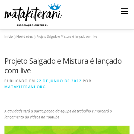
Pular
para
Menu
o
conteúdo
Início
»
Novidades
»
Projeto Salgado e Mistura é lançado com live
INSTITUCIONAL
AÇÕES E PROJETOS
Projeto Salgado e Mistura é lançado
ESPETÁCULOS
REDE DE SABEDORIA
com live
PUBLICADO EM
22 DE JUNHO DE 2022
POR
TRANSPARÊNCIA
BLOG
MATAKITERANI.ORG
A atividade terá a participação da equipe de trabalho e marcará o
lançamento do vídeos no Youtube