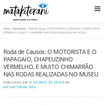
Pular
para
Menu
o
conteúdo
Início
»
Novidades
»
Roda de Causos: O MOTORISTA E O PAPAGAIO, CHAPEUZINHO
INSTITUCIONAL
AÇÕES E PROJETOS
VERMELHO, E MUITO CHIMARRÃO NAS RODAS REALIZADAS NO MUSEU
Roda de Causos: O MOTORISTA E O
ESPETÁCULOS
REDE DE SABEDORIA
PAPAGAIO, CHAPEUZINHO
VERMELHO, E MUITO CHIMARRÃO
TRANSPARÊNCIA
BLOG
NAS RODAS REALIZADAS NO MUSEU
PUBLICADO EM
15 DE MAIO DE 2014
POR
MATAKITERANI.ORG