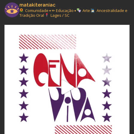
matakiteraniac
Comunidade ▪︎ ✏ Educação ▪︎
Arte
Ancestralidade e
Tradição Oral
Lages / SC