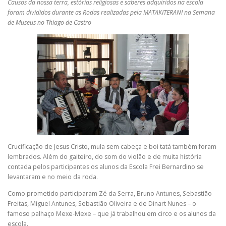
Causos da nossa terra, estórias religiosas e saberes adquiridos na escola
foram divididos durante as Rodas realizadas pela MATAKITERANI na Semana
de Museus no Thiago de Castro
Crucificação de Jesus Cristo, mula sem cabeça e boi tatá também foram
lembrados. Além do gaiteiro, do som do violão e de muita história
contada pelos participantes os alunos da Escola Frei Bernardino se
levantaram e no meio da roda.
Como prometido participaram Zé da Serra, Bruno Antunes, Sebastião
Freitas, Miguel Antunes, Sebastião Oliveira e de Dinart Nunes – o
famoso palhaço Mexe-Mexe – que já trabalhou em circo e os alunos da
escola.