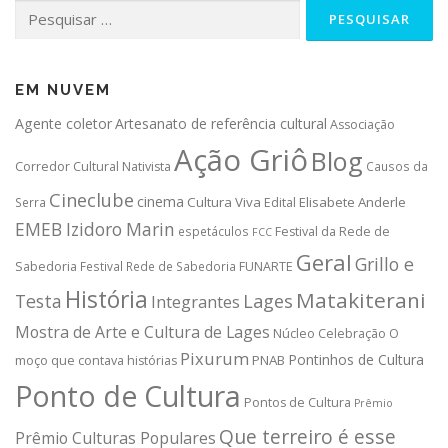
Pesquisar
por:
EM NUVEM
Agente coletor
Artesanato de referência cultural
Associação
Ação Griô
Blog
Corredor Cultural Nativista
Causos da
Cineclube
cinema
Cultura Viva
Elisabete Anderle
Serra
Edital
EMEB Izidoro Marin
espetáculos
Festival da Rede de
FCC
Geral
Grillo e
Sabedoria
Festival Rede de Sabedoria
FUNARTE
História
Matakiterani
Testa
Lages
Integrantes
Mostra de Arte e Cultura de Lages
Núcleo Celebração
O
Pixurum
Pontinhos de Cultura
PNAB
moço que contava histórias
Ponto de Cultura
Pontos de Cultura
Prêmio
Que terreiro é esse
Prêmio Culturas Populares