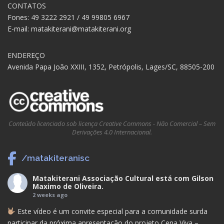
CONTATOS
Fones: 49 3222 2921 / 49 99805 6967
E-mail: matakiterani@matakiterani.org
ENDEREÇO
Avenida Papa João XXIII, 1352, Petrópolis, Lages/SC, 88505-200
Conteúdo licenciado sob licença Creative Commons - Não Comercial – Sem
Derivações 4.0 Internacional.
/matakiteranisc
Matakiterani Associação Cultural
está com
Gilson
Maximo de Oliveira
.
2 weeks ago
Este vídeo é um convite especial para a comunidade surda
participar da próxima apresentação do projeto Cena Viva –