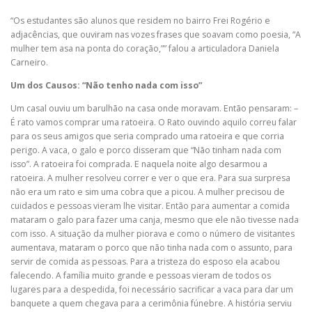
“Os estudantes são alunos que residem no bairro Frei Rogério e
adjacências, que ouviram nas vozes frases que soavam como poesia, “A
mulher tem asa na ponta do coração,”” falou a articuladora Daniela
Carneiro.
Um dos Causos: “Não tenho nada com isso”
Um casal ouviu um barulhão na casa onde moravam. Então pensaram: –
É rato vamos comprar uma ratoeira. O Rato ouvindo aquilo correu falar
para os seus amigos que seria comprado uma ratoeira e que corria
perigo. A vaca, o galo e porco disseram que “Não tinham nada com
isso”. A ratoeira foi comprada. E naquela noite algo desarmou a
ratoeira. A mulher resolveu correr e ver o que era. Para sua surpresa
não era um rato e sim uma cobra que a picou. A mulher precisou de
cuidados e pessoas vieram lhe visitar. Então para aumentar a comida
mataram o galo para fazer uma canja, mesmo que ele não tivesse nada
com isso. A situação da mulher piorava e como o número de visitantes
aumentava, mataram o porco que não tinha nada com o assunto, para
servir de comida as pessoas. Para a tristeza do esposo ela acabou
falecendo. A família muito grande e pessoas vieram de todos os
lugares para a despedida, foi necessário sacrificar a vaca para dar um
banquete a quem chegava para a cerimônia fúnebre. A história serviu