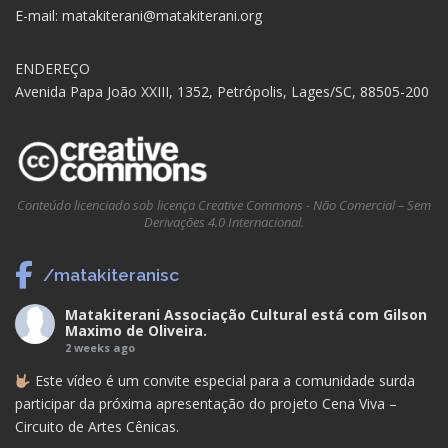
E-mail: matakiterani@matakiterani.org
ENDEREÇO
Avenida Papa João XXIII, 1352, Petrópolis, Lages/SC, 88505-200
Conteúdo licenciado sob licença Creative Commons - Não Comercial – Sem
Derivações 4.0 Internacional.
/matakiteranisc
Matakiterani Associação Cultural
está com
Gilson
Maximo de Oliveira
.
2 weeks ago
Este vídeo é um convite especial para a comunidade surda
participar da próxima apresentação do projeto Cena Viva –
Circuito de Artes Cênicas.