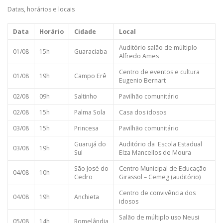
Datas, horários e locais
Data
Horário
Cidade
Local
Auditório salão de múltiplo
01/08
15h
Guaraciaba
Alfredo Ames
Centro de eventos e cultura
01/08
19h
Campo Erê
Eugenio Bernart
02/08
09h
Saltinho
Pavilhão comunitário
02/08
15h
Palma Sola
Casa dos idosos
03/08
15h
Princesa
Pavilhão comunitário
Guarujá do
Auditório da Escola Estadual
03/08
19h
Sul
Elza Mancellos de Moura
São José do
Centro Municipal de Educação
04/08
10h
Cedro
Girassol – Cemeg (auditório)
Centro de convivência dos
04/08
19h
Anchieta
idosos
Salão de múltiplo uso Neusi
05/08
14h
Romelândia