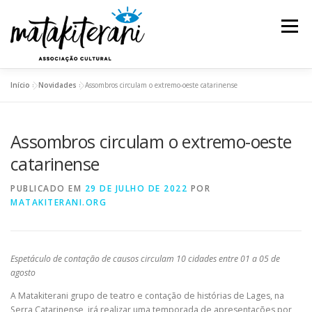
Pular
para
Menu
o
conteúdo
Início
»
Novidades
»
Assombros circulam o extremo-oeste catarinense
INSTITUCIONAL
AÇÕES E PROJETOS
Assombros circulam o extremo-oeste
ESPETÁCULOS
REDE DE SABEDORIA
catarinense
PUBLICADO EM
29 DE JULHO DE 2022
POR
TRANSPARÊNCIA
BLOG
MATAKITERANI.ORG
Espetáculo de contação de causos circulam 10 cidades entre 01 a 05 de
agosto
A Matakiterani grupo de teatro e contação de histórias de Lages, na
Serra Catarinense, irá realizar uma temporada de apresentações por