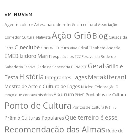
EM NUVEM
Agente coletor
Artesanato de referência cultural
Associação
Ação Griô
Blog
Corredor Cultural Nativista
Causos da
Cineclube
cinema
Cultura Viva
Elisabete Anderle
Serra
Edital
EMEB Izidoro Marin
espetáculos
Festival da Rede de
FCC
Geral
Grillo e
Sabedoria
Festival Rede de Sabedoria
FUNARTE
História
Matakiterani
Testa
Lages
Integrantes
Mostra de Arte e Cultura de Lages
Núcleo Celebração
O
Pixurum
Pontinhos de Cultura
PNAB
moço que contava histórias
Ponto de Cultura
Pontos de Cultura
Prêmio
Que terreiro é esse
Prêmio Culturas Populares
Recomendação das Almas
Rede de