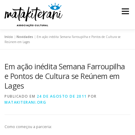
Pular
para
Menu
o
conteúdo
Início
»
Novidades
»
Em ação inédita Semana Farroupilha e Pontos de Cultura se
INSTITUCIONAL
AÇÕES E PROJETOS
Reúnem em Lages
Em ação inédita Semana Farroupilha
ESPETÁCULOS
REDE DE SABEDORIA
e Pontos de Cultura se Reúnem em
Lages
TRANSPARÊNCIA
BLOG
PUBLICADO EM
24 DE AGOSTO DE 2011
POR
MATAKITERANI.ORG
Como começou a parceria: