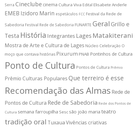
Cineclube
cinema
Cultura Viva
Elisabete Anderle
Serra
Edital
EMEB Izidoro Marin
espetáculos
Festival da Rede de
FCC
Geral
Grillo e
Sabedoria
Festival Rede de Sabedoria
FUNARTE
História
Matakiterani
Testa
Lages
Integrantes
Mostra de Arte e Cultura de Lages
Núcleo Celebração
O
Pixurum
Pontinhos de Cultura
PNAB
moço que contava histórias
Ponto de Cultura
Pontos de Cultura
Prêmio
Que terreiro é esse
Prêmio Culturas Populares
Recomendação das Almas
Rede de
Rede de Sabedoria
Pontos de Cultura
Rede dos Pontos de
teatro
semana farroupilha
são joão maria
Sesc
Cultura
tradição oral
Tuxaua
Vivências criativas