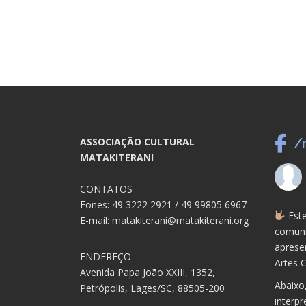
ASSOCIAÇÃO CULTURAL
/
MATAKITERANI
CONTATOS
Fones: 49 3222 2921 / 49 99805 6967
Este
E-mail: matakiterani@matakiterani.org
comuni
aprese
ENDEREÇO
Artes C
Avenida Papa João XXIII, 1352,
Abaixo
Petrópolis, Lages/SC, 88505-200
interpr