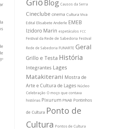
Griô
Blog
ar
Causos da Serra
Cineclube
cinema
Cultura Viva
EMEB
da
Elisabete Anderle
Edital
os
Izidoro Marin
espetáculos
FCC
Festival da Rede de Sabedoria
Festival
Geral
de
Rede de Sabedoria
FUNARTE
de
História
Grillo e Testa
3º
Lages
Integrantes
Matakiterani
Mostra de
Arte e Cultura de Lages
Núcleo
Celebração
O moço que contava
Pixurum
Pontinhos
PNAB
histórias
Ponto de
de Cultura
Cultura
Pontos de Cultura