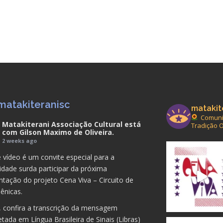
matakiteranisc
matakit
Comunid
Matakiterani Associação Cultural
está
Tradição O
com
Gilson Maximo de Oliveira
.
2 weeks ago
 vídeo é um convite especial para a
dade surda participar da próxima
ntação do projeto Cena Viva – Circuito de
ênicas.
, confira a transcrição da mensagem
etada em Língua Brasileira de Sinais (Libras)