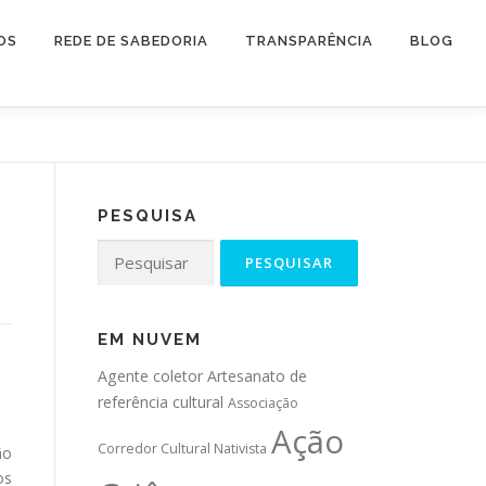
OS
REDE DE SABEDORIA
TRANSPARÊNCIA
BLOG
PESQUISA
Pesquisar
por:
EM NUVEM
Agente coletor
Artesanato de
referência cultural
Associação
Ação
Corredor Cultural Nativista
ão
os