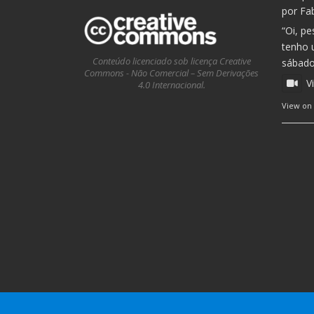
por Fa
“Oi, pe
tenho 
Conteúdo licenciado sob licença Creative
sábado,
Commons - Não Comercial – Sem Derivações
V
4.0 Internacional.
View on