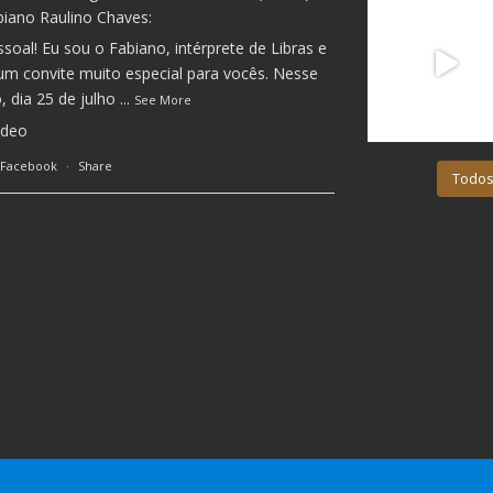
biano Raulino Chaves:
ssoal! Eu sou o Fabiano, intérprete de Libras e
um convite muito especial para vocês. Nesse
 dia 25 de julho
...
See More
ideo
 Facebook
·
Share
Todos