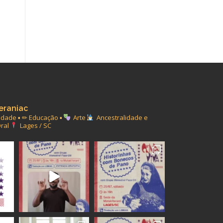
eraniac
ade ▪︎ ✏ Educação ▪︎
Arte
Ancestralidade e
ral
Lages / SC