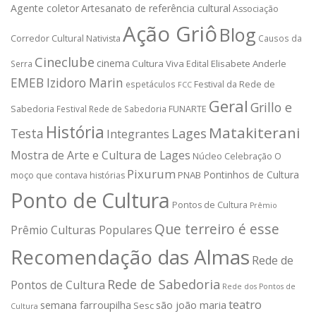
Agente coletor
Artesanato de referência cultural
Associação
Ação Griô
Blog
Corredor Cultural Nativista
Causos da
Cineclube
cinema
Cultura Viva
Elisabete Anderle
Serra
Edital
EMEB Izidoro Marin
espetáculos
Festival da Rede de
FCC
Geral
Grillo e
Sabedoria
Festival Rede de Sabedoria
FUNARTE
História
Matakiterani
Testa
Lages
Integrantes
Mostra de Arte e Cultura de Lages
Núcleo Celebração
O
Pixurum
Pontinhos de Cultura
PNAB
moço que contava histórias
Ponto de Cultura
Pontos de Cultura
Prêmio
Que terreiro é esse
Prêmio Culturas Populares
Recomendação das Almas
Rede de
Rede de Sabedoria
Pontos de Cultura
Rede dos Pontos de
teatro
semana farroupilha
são joão maria
Sesc
Cultura