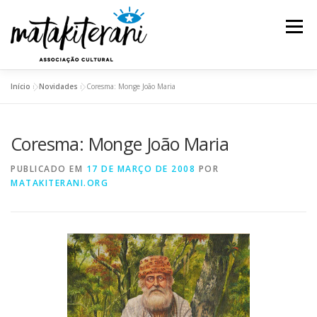
Pular
para
Menu
o
conteúdo
Início
»
Novidades
»
Coresma: Monge João Maria
INSTITUCIONAL
AÇÕES E PROJETOS
Coresma: Monge João Maria
ESPETÁCULOS
REDE DE SABEDORIA
PUBLICADO EM
17 DE MARÇO DE 2008
POR
MATAKITERANI.ORG
TRANSPARÊNCIA
BLOG